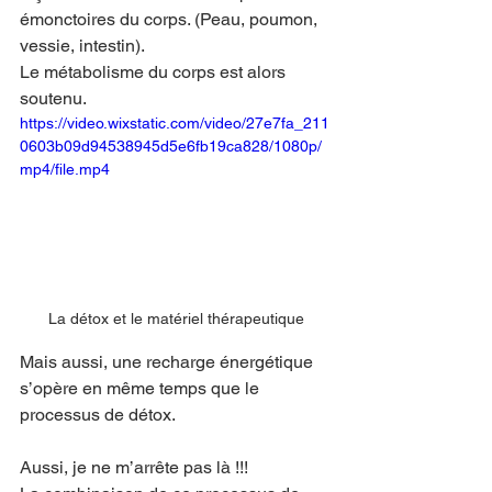
émonctoires du corps. (Peau, poumon, 
vessie, intestin).
Le métabolisme du corps est alors 
soutenu.
https://video.wixstatic.com/video/27e7fa_211
0603b09d94538945d5e6fb19ca828/1080p/
mp4/file.mp4
La détox et le matériel thérapeutique
Mais aussi, une recharge énergétique 
s’opère en même temps que le 
processus de détox.
Aussi, je ne m’arrête pas là !!!