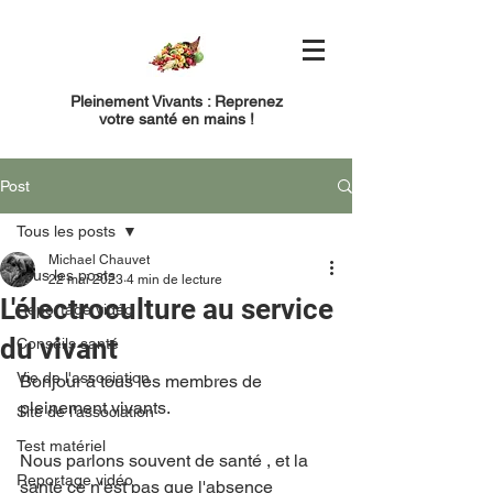
Pleinement Vivants : Reprenez
votre santé en mains !
Post
Tous les posts
Michael Chauvet
Tous les posts
22 mai 2023
4 min de lecture
L'électroculture au service
Reportage vidéo
du vivant
Conseils santé
Vie de l'association
Bonjour à tous les membres de 
pleinement vivants. 
Site de l'association
Test matériel
Nous parlons souvent de santé , et la 
Reportage vidéo
santé ce n'est pas que l'absence