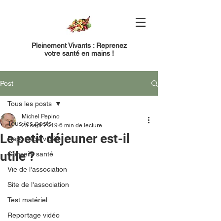
Pleinement Vivants : Reprenez
votre santé en mains !
Post
Tous les posts
Michel Pepino
Tous les posts
25 sept. 2019
6 min de lecture
Le petit déjeuner est-il
Reportage vidéo
utile ?
Conseils santé
Vie de l'association
Site de l'association
Test matériel
Reportage vidéo