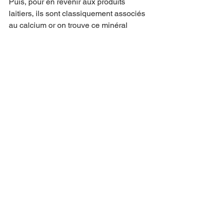
Puis, pour en revenir aux produits 
laitiers, ils sont classiquement associés 
au calcium or on trouve ce minéral 
dans bien d’autres aliments, 
notamment les légumes crucifères, 
certaines eaux minérales, les 
amandes, les algues, les légumes... 
Le 
calcium végétal est globalement mieux 
absorbé que le calcium laitier
. Le 
calcium de l’eau est tout à fait 
disponible, contrairement à ce que l’on 
peut lire et entendre par ailleurs. Il est 
au moins aussi bien assimilé que le 
calcium laitier. 
Fort de ces informations, la réponse 
vous semble plus évidente non ?
- Que penser du lait animal rendu plus 
digeste par les industriels ?