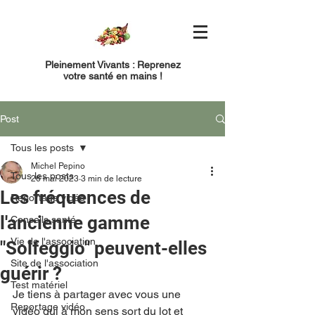
Pleinement Vivants : Reprenez
votre santé en mains !
Post
Tous les posts
Michel Pepino
Tous les posts
26 mai 2023
3 min de lecture
Les fréquences de
Reportage vidéo
l'ancienne gamme
Conseils santé
Vie de l'association
"Solfeggio" peuvent-elles
Site de l'association
guérir ?
Test matériel
Je tiens à partager avec vous une 
Reportage vidéo
vidéo qui à mon sens sort du lot et 