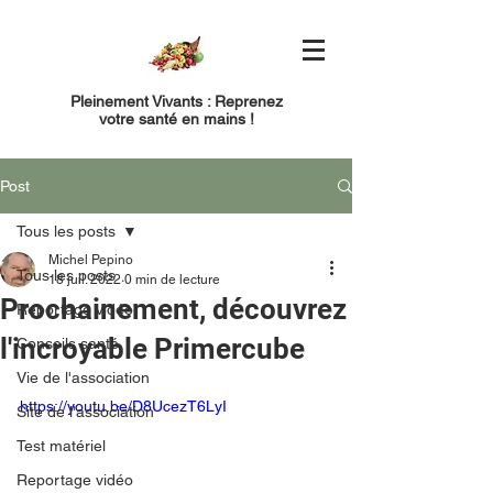
Pleinement Vivants : Reprenez
votre santé en mains !
Post
Tous les posts
Michel Pepino
Tous les posts
18 juil. 2022
0 min de lecture
Prochainement, découvrez
Reportage vidéo
l'incroyable Primercube
Conseils santé
Vie de l'association
https://youtu.be/D8UcezT6LyI
Site de l'association
Test matériel
Reportage vidéo