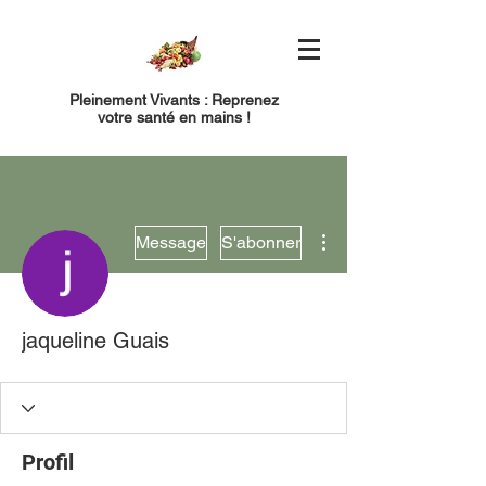
Pleinement Vivants : Reprenez
votre santé en mains !
Plus d'actions
Message
S'abonner
jaqueline Guais
Profil