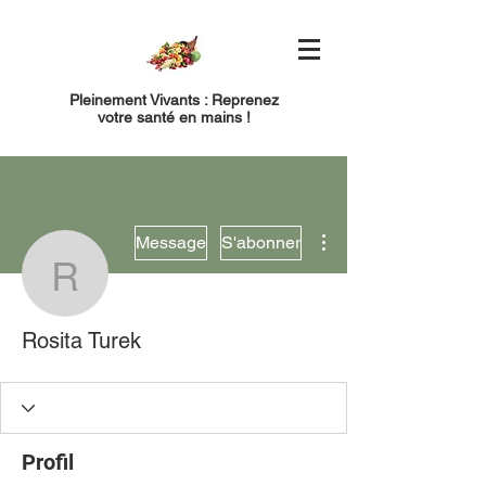
Pleinement Vivants : Reprenez
votre santé en mains !
Plus d'actions
Message
S'abonner
Rosita Turek
Rosita Turek
Profil