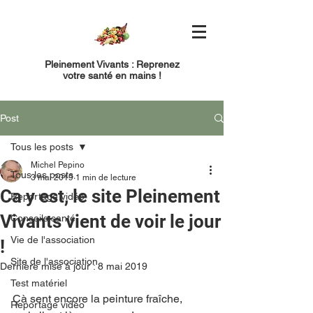
Pleinement Vivants : Reprenez
votre santé en mains !
Post
Tous les posts
Michel Pepino
Tous les posts
3 mai 2019
1 min de lecture
Ca y est, le site Pleinement
Reportage vidéo
Vivants vient de voir le jour
Conseils santé
Vie de l'association
!
Site de l'association
Dernière mise à jour :
8 mai 2019
Test matériel
Çà sent encore la peinture fraîche, 
Reportage vidéo