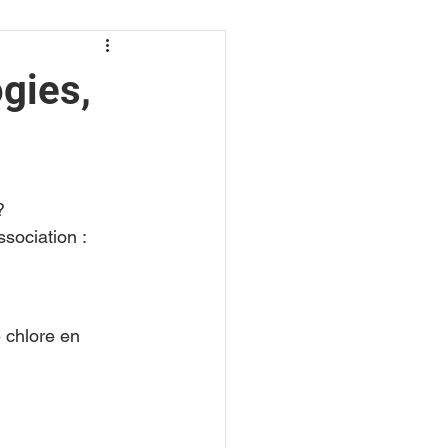
ogies,
?
sociation : 
 chlore en 