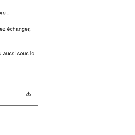
re : 
rez échanger, 
u aussi sous le 