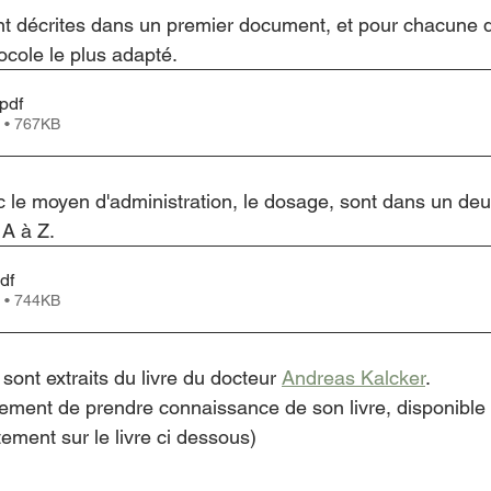
nt décrites dans un premier document, et pour chacune d'
tocole le plus adapté.
.pdf
 • 767KB
c le moyen d'administration, le dosage, sont dans un de
 A à Z.
df
 • 744KB
ont extraits du livre du docteur 
Andreas Kalcker
.
vement de prendre connaissance de son livre, disponible 
tement sur le livre ci dessous)