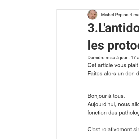
Michel Pepino
4 ma
Reportage vidéo
3.L'antid
les proto
Dernière mise à jour :
17 a
Cet article vous pla
Faites alors un don 
Bonjour à tous.
Aujourd'hui, nous all
fonction des patholo
C'est relativement si