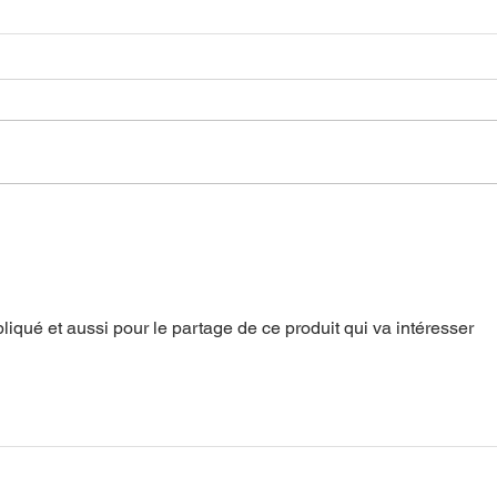
Le baume noir contre les
Cons
cancers de la peau ?
avec
ou p
comp
pliqué et aussi pour le partage de ce produit qui va intéresser 