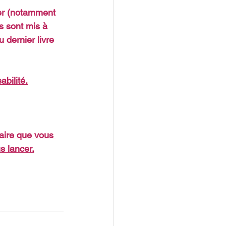
er (notamment 
s sont mis à 
 dernier livre 
bilité.
saire que vous 
s lancer.