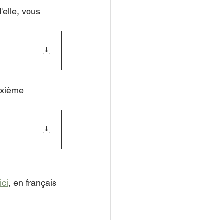
elle, vous 
uxième 
ici
, en français 