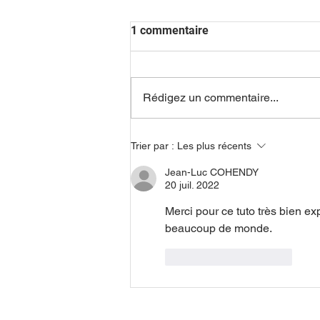
1 commentaire
Rédigez un commentaire...
Les fréquences de l'ancienne
Trier par :
Les plus récents
gamme "Solfeggio" peuvent-
elles guérir ?
Jean-Luc COHENDY
20 juil. 2022
Merci pour ce tuto très bien ex
beaucoup de monde. 
J'aime
Répondre