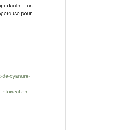
portante, il ne 
ngereuse pour 
ut-de-cyanure-
intoxication-