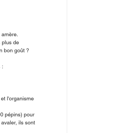
e amère.
 plus de 
n bon goût ?
: 
 et l'organisme 
0 pépins) pour 
avaler, ils sont 