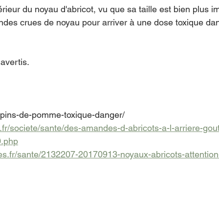
érieur du noyau d'abricot, vu que sa taille est bien plus im
ndes crues de noyau pour arriver à une dose toxique da
avertis.
epins-de-pomme-toxique-danger/
n.fr/societe/sante/des-amandes-d-abricots-a-l-arriere-go
0.php
s.fr/sante/2132207-20170913-noyaux-abricots-attention-