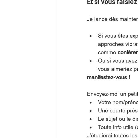
Et si vous faisie
Je lance dès mainte
Si vous êtes exp
approches vibrat
comme 
conféren
Ou si vous avez
vous aimeriez pr
manifestez-vous !
Envoyez-moi un petit
Votre nom/prén
Une courte prése
Le sujet ou le d
Toute info utile (
J’étudierai toutes le