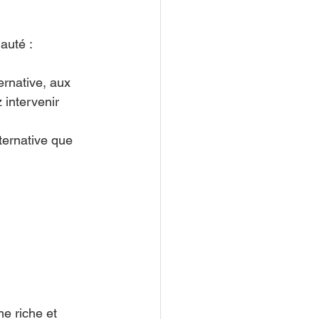
auté :
ernative, aux 
 intervenir 
ternative que 
e riche et 