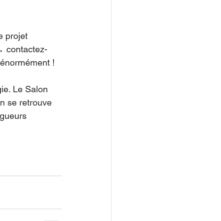
 projet 
→ contactez-
e énormément !
ie. Le Salon 
On se retrouve 
ngueurs 