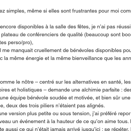
ez simples, même si elles sont frustrantes pour moi co
encore disponibles à la salle des fêtes, je n’ai pas réussi
lateau de conférenciers de qualité (beaucoup sont book
tes perso/pro),
 il me manquait cruellement de bénévoles disponibles pou
c la même énergie et la même bienveillance que les an
omme le nôtre – centré sur les alternatives en santé, les
ires et holistiques – demande une alchimie parfaite : de
, une équipe bénévole soudée et motivée, et bien sûr une 
e, deux des trois piliers n’étaient pas alignés.
une version plus petite ou sous tension, j’ai préféré repo
eau un événement à la hauteur de ce qu’on aime tous. E
e aussi ce qui n’était jamais arrivé jusqu’ici : se répéter.