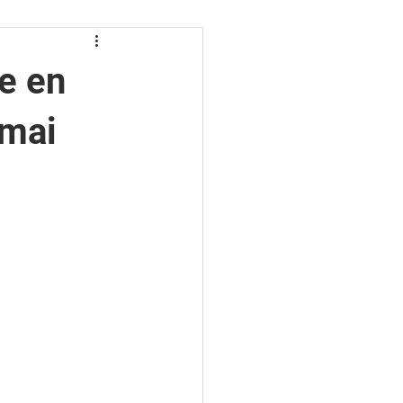
e en
 mai