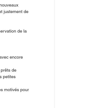
e nouveaux 
et justement de 
servation de la 
(avec encore 
 prêts de 
s petites 
es motivés pour 