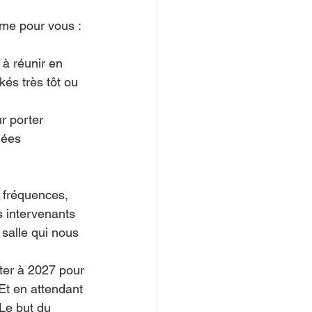
mme pour vous :
 à réunir en 
és très tôt ou 
r porter 
nées 
 fréquences, 
s intervenants 
salle qui nous 
rter à 2027 pour 
t en attendant 
 Le but du 