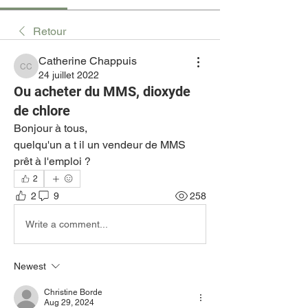
Retour
Catherine Chappuis
Catherine Chappuis
24 juillet 2022
Ou acheter du MMS, dioxyde
de chlore
Bonjour à tous, 
quelqu'un a t il un vendeur de MMS 
prêt à l'emploi ?
2
2
9
258
Write a comment...
Newest
Christine Borde
Aug 29, 2024