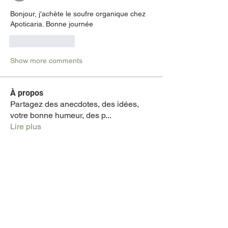
Bonjour, j'achète le soufre organique chez 
Apoticaria. Bonne journée
Like
Reply
Show more comments
À propos
Partagez des anecdotes, des idées,
votre bonne humeur, des p
...
Lire plus
membres
Michel Pepino
S'abonner
Voir tous les membres (1)