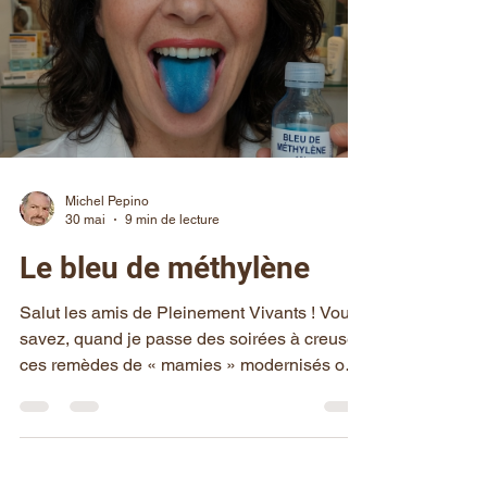
Merci encore à notre partenaire Biores pour
avoir rendu possible ce tirage au sort et faire
deux heureux avec l'innovant TéraQuartz qui
peut améliorer votre vie au quotidien !
Michel Pepino
30 mai
9 min de lecture
Le bleu de méthylène
Salut les amis de Pleinement Vivants ! Vous
savez, quand je passe des soirées à creuser
ces remèdes de « mamies » modernisés ou
ces molécules discrètes qui ont traversé les