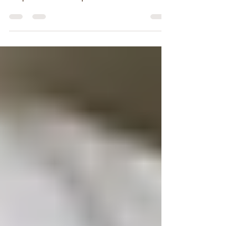
ne fût pas facile, car je suis passé par
beaucoup d'émotions liées à mon vécu qui
vous feront comprendre pourquoi en 2018 j'ai
crée l'association pas comme les autres :
Pleinement Vivants.com ! Je vous souhaite
beaucoup de plaisir, partagez, mettez un
pouce à la vidéo pour qu'elle puisse être
suggérée par YouTube à d'autres visiteurs.
Je vous rap