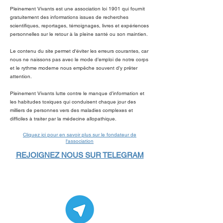
Pleinement Vivants est une association loi 1901 qui fournit
gratuitement des informations issues de recherches
scientifiques, reportages, témoignages, livres et expériences
personnelles sur le retour à la pleine santé ou son maintien.
Le contenu du site permet d'éviter les erreurs courantes, car
nous ne naissons pas avec le mode d’emploi de notre corps
et le rythme moderne nous empêche souvent d’y prêter
attention.
Pleinement Vivants lutte contre le manque d’information et
les habitudes toxiques qui conduisent chaque jour des
milliers de personnes vers des maladies complexes et
difficiles à traiter par la médecine allopathique.
Cliquez ici pour en savoir plus sur le fondateur de
l'association
REJOIGNEZ NOUS SUR TELEGRAM