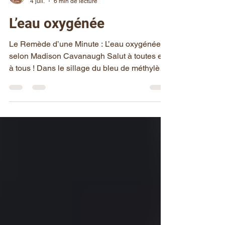
Michel Pepino
4 juil.
6 min de lecture
L’eau oxygénée
Le Remède d’une Minute : L’eau oxygénée
selon Madison Cavanaugh Salut à toutes et
à tous ! Dans le sillage du bleu de méthylène
dont nous avons déjà discuté dans mon
dernier post, et comme pour le CDS sur
lequel j’ai également rédigé plusieurs
articles, je vous propose aujourd’hui de
découvrir l’approche présentée dans le livre
Le Remède d’une Minute de Madison
Cavanaugh. Ce livre porte sur un protocole
simple à base d’eau oxygénée (peroxyde
d’hydrogène) pour soutenir l’oxygé